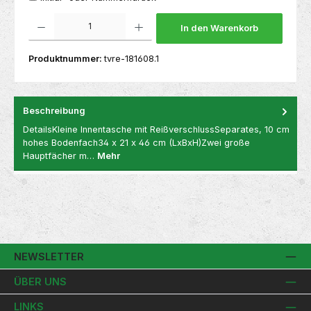
Produkt Anzahl: Gib den gewünschten Wert ein oder benutze die Schaltflächen um die 
In den Warenkorb
Produktnummer:
tvre-181608.1
Beschreibung
DetailsKleine Innentasche mit ReißverschlussSeparates, 10 cm
hohes Bodenfach34 x 21 x 46 cm (LxBxH)Zwei große
Hauptfächer m…
Mehr
NEWSLETTER
ÜBER UNS
LINKS